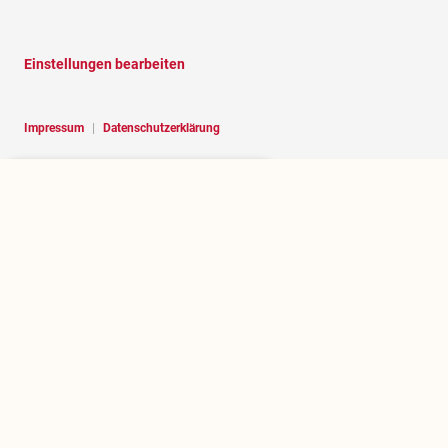
Einstellungen bearbeiten
Impressum
|
Datenschutzerklärung
Hello, I am RoBOT, the chatbot of
Rosenheim portal.
Über rosenheim.jetzt
Wer betreibt dieses Portal und welchen Zweck erfüllt es?
.jetzt herausfinden