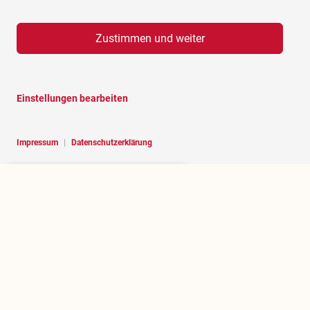
Zustimmen und weiter
Einstellungen bearbeiten
Impressum
|
Datenschutzerklärung
Hello, I am RoBOT, the chatbot of
Rosenheim portal.
Über rosenheim.jetzt