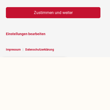
Zustimmen und weiter
Einstellungen bearbeiten
Impressum
|
Datenschutzerklärung
Hello, I am RoBOT, the chatbot of
Rosenheim portal.
Über rosenheim.jetzt