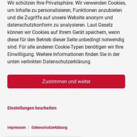
Wir schützen Ihre Privatsphäre. Wir verwenden Cookies,
Shoppen & Bummeln
um Inhalte zu personalisieren, Funktionen anzubieten
und die Zugriffe auf unsere Website anonym und
datenschutzkonform zu analysieren. Laut Gesetz
Endlich wieder nach Herzenslust bummeln und
können wir Cookies auf Ihrem Gerät speichern, wenn
shoppen:
diese für den Betrieb dieser Seite unbedingt notwendig
In Rosenheim laden die verschiedensten Geschäfte,
sind. Für alle anderen Cookie-Typen benötigen wir Ihre
Boutiquen und Kaufhäuser zum Flanieren ein.
Einwilligung. Weitere Informationen finden Sie in der
unten verlinkten Datenschutzerklärung.
Mit seinen farbenprächtigen Fassaden erwartet Sie der
Max-Josefs-Platz, die „Gute Stube“ Rosenheims. Hier
finden Sie traditionelle Geschäfte und original
Zustimmen und weiter
oberbayerische Wirtschaften. Doch es lohnt sich, noch
ein paar Schritte weiter zu gehen.
Der Ludwigsplatz sowie die Stadtviertel „Am Esbaum“
Einstellungen bearbeiten
und das „Färberviertel“ laden mit vielen
inhabergeführten Familienbetrieben und
gastronomischer Vielfalt zum Verweilen und Genießen
Impressum
|
Datenschutzerklärung
ein.