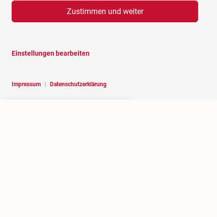
Zustimmen und weiter
Einstellungen bearbeiten
Impressum
|
Datenschutzerklärung
Hello, I am RoBOT, the chatbot of
Rosenheim portal.