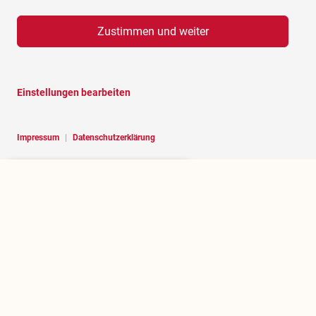
Zustimmen und weiter
Einstellungen bearbeiten
Impressum
|
Datenschutzerklärung
Hello, I am RoBOT, the chatbot of
Rosenheim portal.
Über rosenheim.jetzt
Wer betreibt dieses Portal und welchen Zweck erfüllt es?