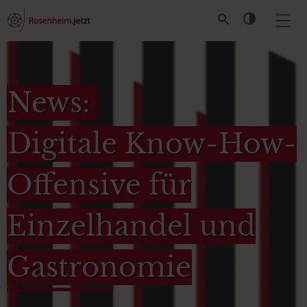
News:
Digitale Know-How-
Offensive für
Einzelhandel und
Gastronomie