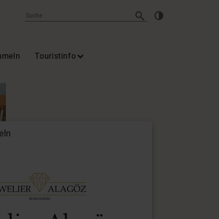
mmeln
Touristinfo
eln