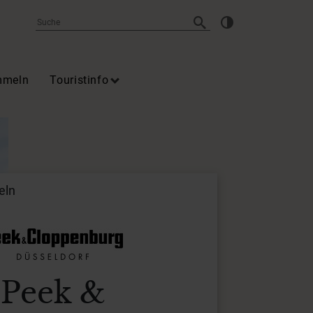
mmeln
Touristinfo
eln
Peek &