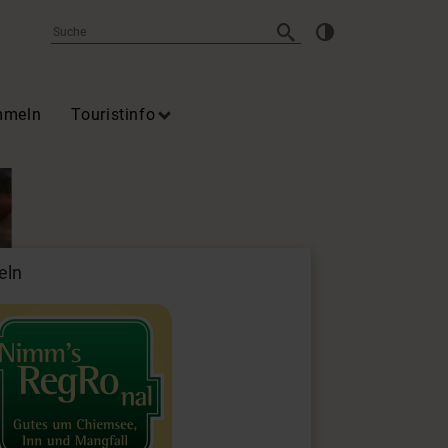
mmeln
Touristinfo
eln