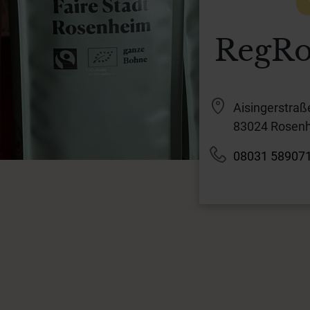
RegRo
Aisingerstraß
83024 Rosen
08031 58907