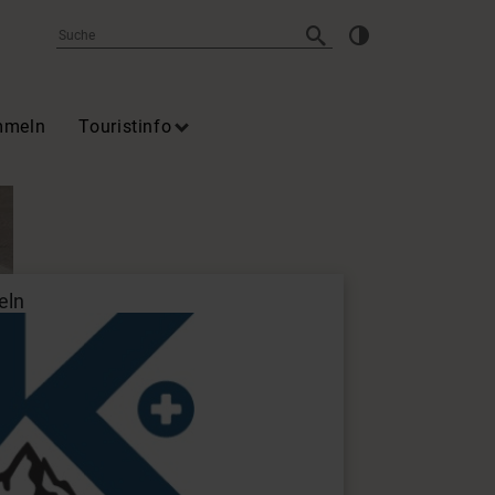
mmeln
Touristinfo
eln