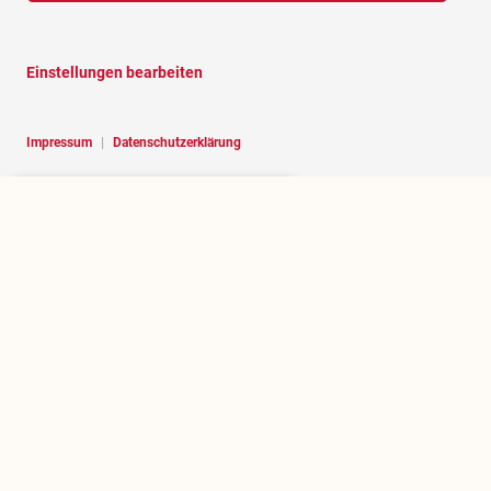
Einstellungen bearbeiten
Impressum
|
Datenschutzerklärung
Hello, I am RoBOT, the chatbot of
Rosenheim portal.
Über rosenheim.jetzt
Wer betreibt dieses Portal und welchen Zweck erfüllt es?
.jetzt herausfinden