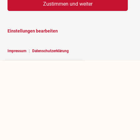
Zustimmen und weiter
Einstellungen bearbeiten
Impressum
|
Datenschutzerklärung
Hello, I am RoBOT, the chatbot of
Rosenheim portal.
Über rosenheim.jetzt
Wer betreibt dieses Portal und welchen Zweck erfüllt es?
.jetzt herausfinden