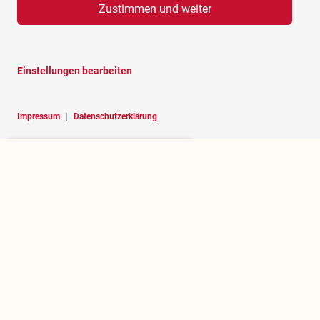
Zustimmen und weiter
Einstellungen bearbeiten
Impressum
|
Datenschutzerklärung
Hello, I am RoBOT, the chatbot of
Rosenheim portal.
Über rosenheim.jetzt
Wer betreibt dieses Portal und welchen Zweck erfüllt es?
.jetzt herausfinden