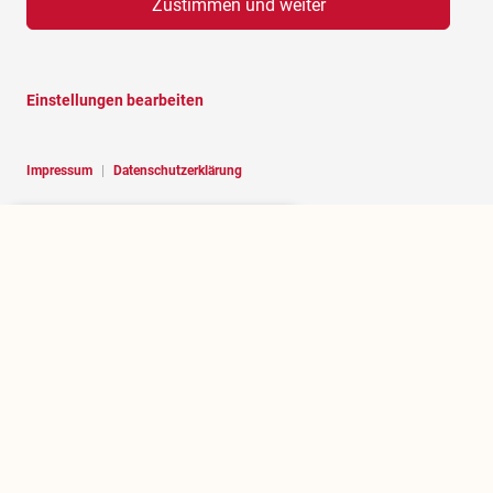
Zustimmen und weiter
Einstellungen bearbeiten
Impressum
|
Datenschutzerklärung
Hello, I am RoBOT, the chatbot of
Rosenheim portal.
Über rosenheim.jetzt
Wer betreibt dieses Portal und welchen Zweck erfüllt es?
.jetzt herausfinden