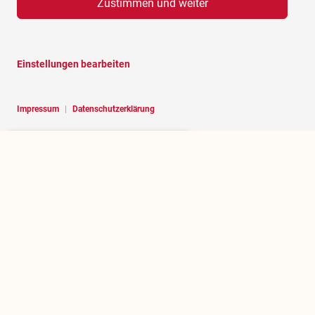
Zustimmen und weiter
Einstellungen bearbeiten
Impressum
|
Datenschutzerklärung
Hello, I am RoBOT, the chatbot of
Rosenheim portal.
Über rosenheim.jetzt
Wer betreibt dieses Portal und welchen Zweck erfüllt es?
.jetzt herausfinden