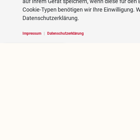
auf Ihrem Gerät speichern, wenn diese für den B
Cookie-Typen benötigen wir Ihre Einwilligung. W
Datenschutzerklärung.
Impressum
|
Datenschutzerklärung
Hello, I am RoBOT, the
chatbot of Rosenheim
portal.