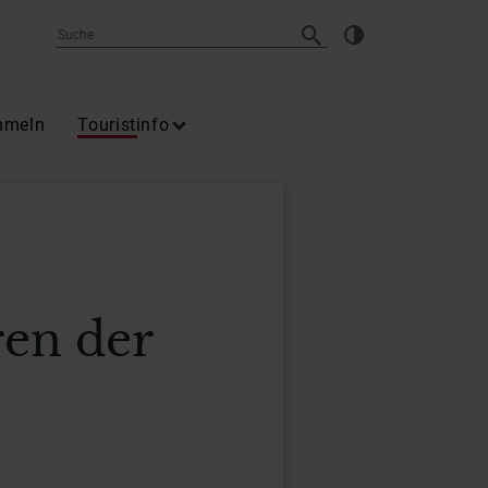
mmeln
Touristinfo
ren der