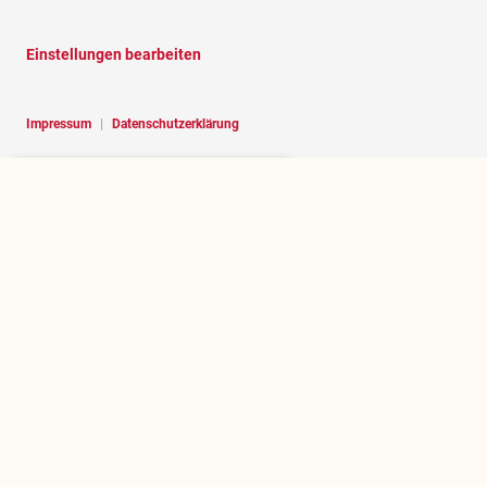
Einstellungen bearbeiten
Impressum
|
Datenschutzerklärung
Hello, I am RoBOT, the chatbot of
Rosenheim portal.
Über rosenheim.jetzt
Wer betreibt dieses Portal und welchen Zweck erfüllt es?
.jetzt herausfinden