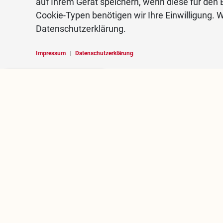
auf Ihrem Gerät speichern, wenn diese für den B
Cookie-Typen benötigen wir Ihre Einwilligung. W
Datenschutzerklärung.
Impressum
|
Datenschutzerklärung
Hello, I am RoBOT, the
chatbot of Rosenheim
portal.