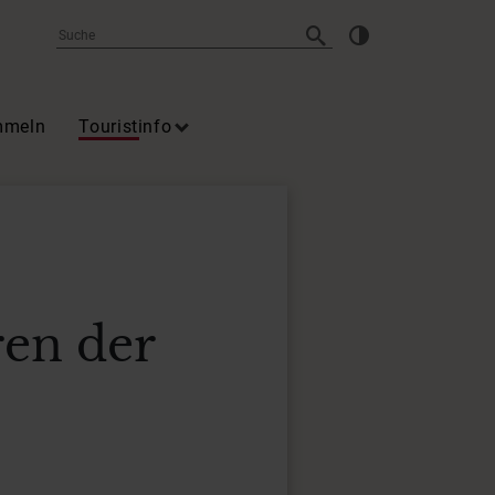
mmeln
Touristinfo
ren der