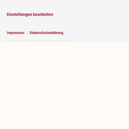
Einstellungen bearbeiten
Impressum
|
Datenschutzerklärung
Hello, I am RoBOT, the chatbot of
Rosenheim portal.
Über rosenheim.jetzt
Wer betreibt dieses Portal und welchen Zweck erfüllt es?
.jetzt herausfinden