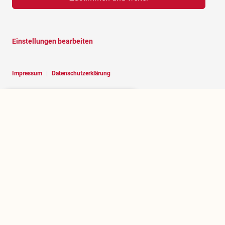
Einstellungen bearbeiten
Impressum
|
Datenschutzerklärung
Hello, I am RoBOT, the chatbot of
Rosenheim portal.
Über rosenheim.jetzt
Wer betreibt dieses Portal und welchen Zweck erfüllt es?
.jetzt herausfinden