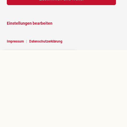
Einstellungen bearbeiten
Impressum
|
Datenschutzerklärung
Hello, I am RoBOT, the chatbot of
Rosenheim portal.
Über rosenheim.jetzt
Wer betreibt dieses Portal und welchen Zweck erfüllt es?
.jetzt herausfinden