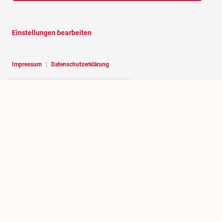
Einstellungen bearbeiten
Impressum
|
Datenschutzerklärung
Hello, I am RoBOT, the chatbot of
Rosenheim portal.
Über rosenheim.jetzt
Wer betreibt dieses Portal und welchen Zweck erfüllt es?
.jetzt herausfinden