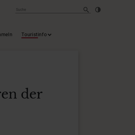
mmeln
Touristinfo
ren der