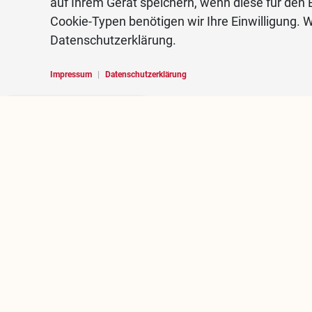
auf Ihrem Gerät speichern, wenn diese für den B
Cookie-Typen benötigen wir Ihre Einwilligung. W
Datenschutzerklärung.
Impressum
|
Datenschutzerklärung
Hello, I am RoBOT, the
chatbot of Rosenheim
portal.