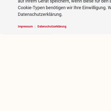
auf Ihrem Gerät speichern, wenn diese für den B
Cookie-Typen benötigen wir Ihre Einwilligung. W
Datenschutzerklärung.
Impressum
|
Datenschutzerklärung
Hello, I am RoBOT, the
chatbot of Rosenheim
portal.