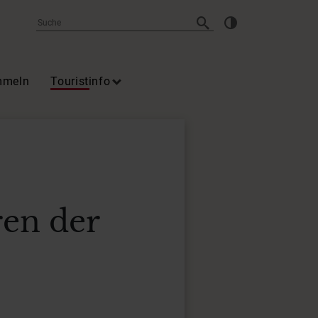
mmeln
Touristinfo
ren der