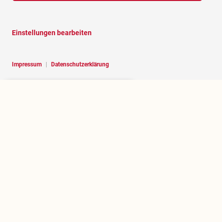
Einstellungen bearbeiten
Impressum
|
Datenschutzerklärung
Hello, I am RoBOT, the chatbot of
Rosenheim portal.
Über rosenheim.jetzt
Wer betreibt dieses Portal und welchen Zweck erfüllt es?
.jetzt herausfinden